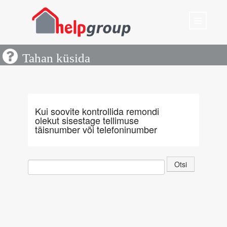
×
Päring
Sisestage oma e-posti aadress.
E-posti aadress peab olema
õiges formaadis
Tahan küsida
Kui soovite kontrollida remondi
olekut sisestage tellimuse
Upload
täisnumber või telefoninumber