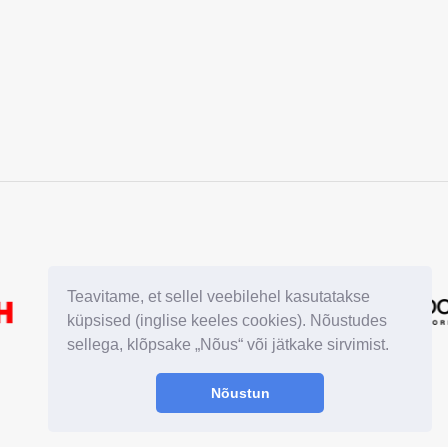
Teavitame, et sellel veebilehel kasutatakse
küpsised (inglise keeles cookies). Nõustudes
sellega, klõpsake „Nõus“ või jätkake sirvimist.
Nõustun
© 2015 - 2026
GDPR