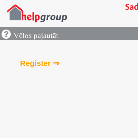
Sad
Piepr
Vēlos pajautāt
Ja n
piep
laik
Register
⇒
Izvēl
Gar
Ma
Det