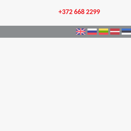
+372 668 2299
×
et
enas