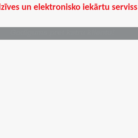
zīves un elektronisko iekārtu serviss
asījums
Godīgums pret katru klientu!
eatrodat atbildi uz meklēto pakalpojumu, lūdzu, uzraksti
rasījumu, un mēs ar jums sazināsimies vienas darba di
ā
ieties ierīces veidu
antijas
ksas
aļas