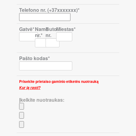
Telefono nr. (+37xxxxxxx)*
Gatvė*
Namo
Buto
Miestas*
nr.*
nr.
Pašto kodas*
Prisekite prietaiso gaminio etiketės nuotrauką
Kur ją rasti?
Įkelkite nuotraukas: